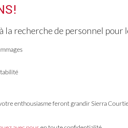
NS!
la recherche de personnel pour le
dommages
abilité
 votre enthousiasme feront grandir Sierra Courtie
uez avec nous
en toute confidentialité.