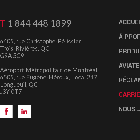
T
1 844 448 1899
ACCUE
À PRO
6405, rue Christophe-Pélissier
Trois-Rivières, QC
PRODUI
G9A 5C9
AVIAT
Aéroport Métropolitain de Montréal
6505, rue Eugène-Héroux, Local 217
RÉCLA
Longueuil, QC
J3Y 0T7
CARRI
NOUS 